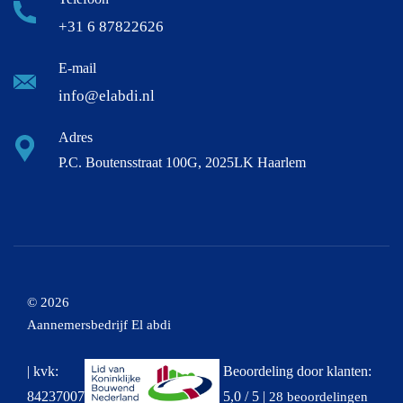
+31 6 87822626
E-mail
info@elabdi.nl
Adres
P.C. Boutensstraat 100G, 2025LK Haarlem
© 2026
Aannemersbedrijf El abdi
| kvk:
Beoordeling
door klanten:
84237007
5,0
/
5
|
28
beoordelingen