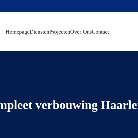
Homepage
Diensten
Projecten
Over Ons
Contact
mpleet verbouwing Haarl