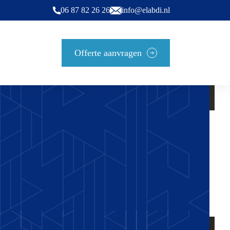
06 87 82 26 26
info@elabdi.nl
Offerte aanvragen
Aannemersbedrijf El abdi
5.0
k
Gebaseerd op 29 beoordelingen
powered by
G
o
o
g
l
e
beoordeel ons op