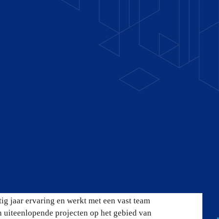
in Beverwijk dat
aliseert
ersbedrijf dat in Beverwijk uw bouwplannen
 om duidelijke afspraken, een deskundige
id neemt van start tot oplevering.
ig jaar ervaring en werkt met een vast team
 uiteenlopende projecten op het gebied van