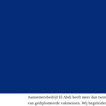
Aannemersbedrijf 
uw bouwplannen re
Bent u op zoek naar een professioneel aannem
vakkundig realiseert? Een bouwproject vraagt
uitvoering en een partij die verantwoordelijkhe
Aannemersbedrijf El Abdi heeft meer dan twint
van gediplomeerde vakmensen. Wij begeleiden