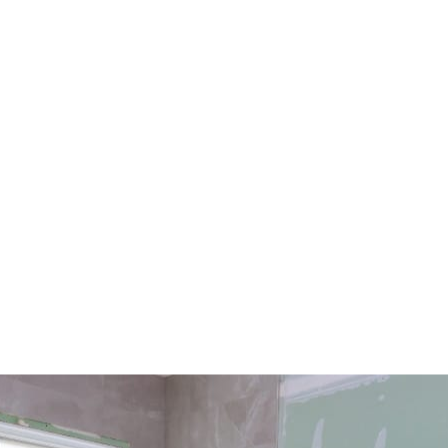
[ WERKWIJZE ]
Hoe gaan wij te werk
rte
Planning
Uitv
gt een
We stemmen alles met u
Onze eig
 eerlijke
af, van materialen tot
voeren d
pgave
startdatum
vakku