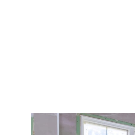
Kennismaking
Offe
We bespreken uw
U ontvan
wensen en bekijken de
duidelijke,
ruimte
prijso