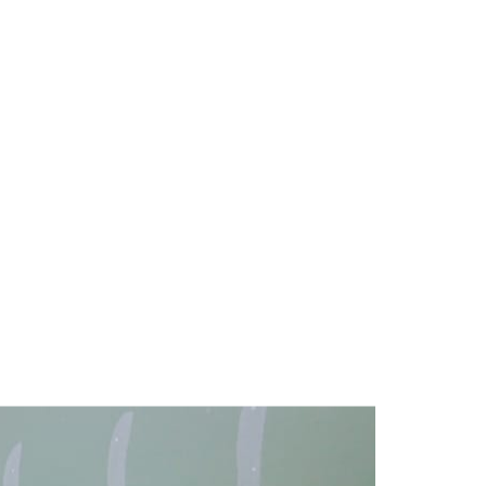
oering
Oplevering
en vakmensen
Netjes, schoon en
e renovatie
volledig volgens
ndig uit
afspraak