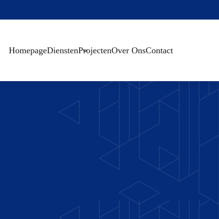
Homepage
Diensten
Projecten
Over Ons
Contact
nnemersbedrijf Beverwij